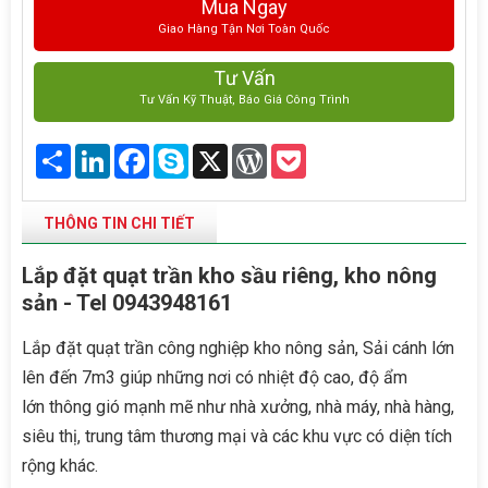
Mua Ngay
Giao Hàng Tận Nơi Toàn Quốc
Tư Vấn
Tư Vấn Kỹ Thuật, Báo Giá Công Trình
Share
LinkedIn
Facebook
Skype
X
WordPress
Pocket
THÔNG TIN CHI TIẾT
Lắp đặt quạt trần kho sầu riêng, kho nông
sản - Tel 0943948161
Lắp đặt quạt trần công nghiệp kho nông sản, Sải cánh lớn
lên đến 7m3 giúp những nơi có nhiệt độ cao, độ ẩm
lớn thông gió mạnh mẽ như nhà xưởng, nhà máy, nhà hàng,
siêu thị, trung tâm thương mại và các khu vực có diện tích
rộng khác.