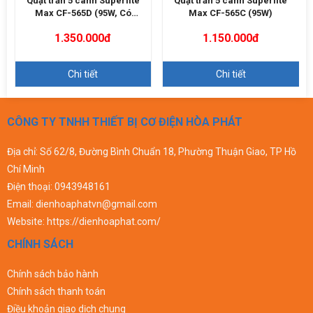
Quạt trần 5 cánh Superlite
Quạt trần 5 cánh Superlite
Max CF-565D (95W, Có
Max CF-565C (95W)
Remote)
1.350.000đ
1.150.000đ
Chi tiết
Chi tiết
CÔNG TY TNHH THIẾT BỊ CƠ ĐIỆN HÒA PHÁT
Địa chỉ: Số 62/8, Đường Bình Chuẩn 18, Phường Thuận Giao, TP Hồ
Chí Minh
Điện thoại:
0943948161
Email:
dienhoaphatvn@gmail.com
Website:
https://dienhoaphat.com/
CHÍNH SÁCH
Chính sách bảo hành
Chính sách thanh toán
Điều khoản giao dịch chung