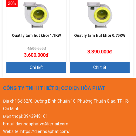
20%
Quạt ly tâm hút khói 1.1KW
Quạt ly tâm hút khói 0.75KW
4.500.000đ
3.390.000đ
3.600.000đ
Chi tiết
Chi tiết
CÔNG TY TNHH THIẾT BỊ CƠ ĐIỆN HÒA PHÁT
Địa chỉ: Số 62/8, Đường Bình Chuẩn 18, Phường Thuận Giao, TP Hồ
Chí Minh
Điện thoại:
0943948161
Email:
dienhoaphatvn@gmail.com
Website:
https://dienhoaphat.com/