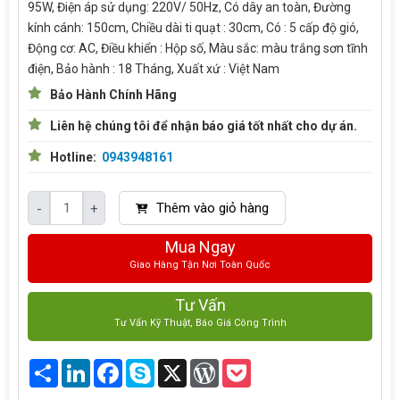
95W, Điện áp sử dụng: 220V/ 50Hz, Có dây an toàn, Đường
kính cánh: 150cm, Chiều dài ti quạt : 30cm, Có : 5 cấp độ gió,
Động cơ: AC, Điều khiển : Hộp số, Màu sắc: màu trắng sơn tĩnh
điện, Bảo hành : 18 Tháng, Xuất xứ : Việt Nam
Bảo Hành Chính Hãng
Liên hệ chúng tôi để nhận báo giá tốt nhất cho dự án.
Hotline:
0943948161
Thêm vào giỏ hàng
-
+
Mua Ngay
Giao Hàng Tận Nơi Toàn Quốc
Tư Vấn
Tư Vấn Kỹ Thuật, Báo Giá Công Trình
Share
LinkedIn
Facebook
Skype
X
WordPress
Pocket