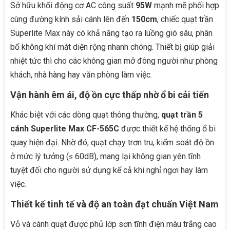
Sở hữu khối động cơ AC công suất
95W
mạnh mẽ phối hợp
cùng đường kính sải cánh lên đến
150cm
, chiếc quạt trần
Superlite Max này có khả năng tạo ra luồng gió sâu, phân
bổ không khí mát diện rộng nhanh chóng. Thiết bị giúp giải
nhiệt tức thì cho các không gian mở đông người như phòng
khách, nhà hàng hay văn phòng làm việc.
Vận hành êm ái, độ ồn cực thấp nhờ ổ bi cải tiến
Khác biệt với các dòng quạt thông thường,
quạt trần 5
cánh Superlite Max CF-565C
được thiết kế hệ thống ổ bi
quay hiện đại. Nhờ đó, quạt chạy trơn tru, kiểm soát độ ồn
ở mức lý tưởng (≤ 60dB), mang lại không gian yên tĩnh
tuyệt đối cho người sử dụng kể cả khi nghỉ ngơi hay làm
việc.
Thiết kế tinh tế và độ an toàn đạt chuẩn Việt Nam
Vỏ và cánh quạt được phủ lớp sơn tĩnh điện màu trắng cao