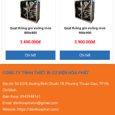
Quạt thông gió vuông inox
Quạt thông gió vuông inox
800x800
900x900
3.400.000đ
3.900.000đ
Chi tiết
Chi tiết
CÔNG TY TNHH THIẾT BỊ CƠ ĐIỆN HÒA PHÁT
Địa chỉ: Số 62/8, Đường Bình Chuẩn 18, Phường Thuận Giao, TP Hồ
Chí Minh
Điện thoại:
0943948161
Email:
dienhoaphatvn@gmail.com
Website:
https://dienhoaphat.com/