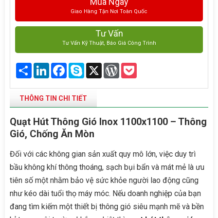
Mua Ngay
Giao Hàng Tận Nơi Toàn Quốc
Tư Vấn
Tư Vấn Kỹ Thuật, Báo Giá Công Trình
Share
LinkedIn
Facebook
Skype
X
WordPress
Pocket
THÔNG TIN CHI TIẾT
Quạt Hút Thông Gió Inox 1100x1100 – Thông
Gió, Chống Ăn Mòn
Đối với các không gian sản xuất quy mô lớn, việc duy trì
bầu không khí thông thoáng, sạch bụi bẩn và mát mẻ là ưu
tiên số một nhằm bảo vệ sức khỏe người lao động cũng
như kéo dài tuổi thọ máy móc. Nếu doanh nghiệp của bạn
đang tìm kiếm một thiết bị thông gió siêu mạnh mẽ và bền