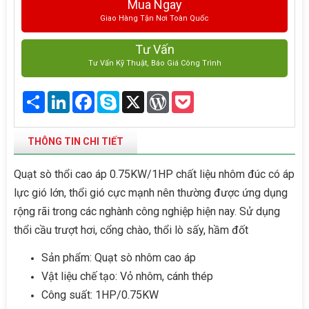
Mua Ngay
Giao Hàng Tận Nơi Toàn Quốc
Tư Vấn
Tư Vấn Kỹ Thuật, Báo Giá Công Trình
Share
LinkedIn
Facebook
Skype
X
WordPress
Pocket
THÔNG TIN CHI TIẾT
Quạt sò thổi cao áp 0.75KW/1HP chất liệu nhôm đúc có áp
lực gió lớn, thổi gió cực mạnh nên thường được ứng dụng
rộng rãi trong các nghành công nghiệp hiện nay. Sử dụng
thổi cầu trượt hơi, cổng chào, thổi lò sấy, hầm đốt
Sản phẩm: Quạt sò nhôm cao áp
Vật liệu chế tạo: Vỏ nhôm, cánh thép
Công suất: 1HP/0.75KW