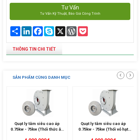
Tư Vấn
Tư Vấn Kỹ Thuật, Báo Giá Công Trình
Share
LinkedIn
Facebook
Skype
X
WordPress
Pocket
THÔNG TIN CHI TIẾT
SẢN PHẨM CÙNG DANH MỤC
Quạt ly tâm siêu cao áp
Quạt ly tâm siêu cao áp
0.75kw - 75kw (Thổi thức ăn
0.75kw - 75kw (Thổi vỏ hạt
thủy sản)
điều)