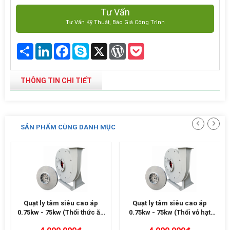
Tư Vấn
Tư Vấn Kỹ Thuật, Báo Giá Công Trình
Share
LinkedIn
Facebook
Skype
X
WordPress
Pocket
THÔNG TIN CHI TIẾT
SẢN PHẨM CÙNG DANH MỤC
Quạt ly tâm siêu cao áp
Quạt ly tâm siêu cao áp
0.75kw - 75kw (Thổi thức ăn
0.75kw - 75kw (Thổi vỏ hạt
thủy sản)
điều)