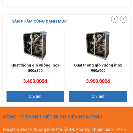
SẢN PHẨM CÙNG DANH MỤC
Quạt thông gió vuông inox
Quạt thông gió vuông inox
800x800
900x900
3.400.000đ
3.900.000đ
Chi tiết
Chi tiết
CÔNG TY TNHH THIẾT BỊ CƠ ĐIỆN HÒA PHÁT
Địa chỉ: Số 62/8, Đường Bình Chuẩn 18, Phường Thuận Giao, TP Hồ