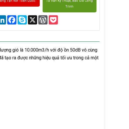
Hàng Tận Nơi Toàn Quốc
Tư Vấn Kỹ Thuật, Báo Giá Công
Trình
are
LinkedIn
Facebook
Skype
X
WordPress
Pocket
lượng gió là 10.000m3/h với độ ồn 50dB vô cùng
ã tạo ra được những hiệu quả tối ưu trong cả một