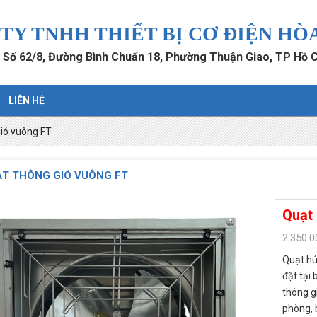
TY TNHH THIẾT BỊ CƠ ĐIỆN HÒ
: Số 62/8, Đường Bình Chuẩn 18, Phường Thuận Giao, TP Hồ 
LIÊN HỆ
ió vuông FT
T THÔNG GIÓ VUÔNG FT
Quạt 
2.350.
Quạt hú
đặt tại
thông g
phòng, 