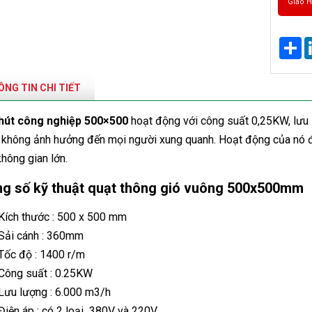
Giao 
Sh
NG TIN CHI TIẾT
hút công nghiệp 500×500
hoạt động với công suất 0,25KW, lưu 
 không ảnh hưởng đến mọi người xung quanh. Hoạt động của nó đ
hông gian lớn.
g số kỹ thuật quạt thông gió vuông 500x500mm
Kích thước : 500 x 500 mm
Sải cánh : 360mm
Tốc độ : 1400 r/m
Công suất : 0.25KW
Lưu lượng : 6.000 m3/h
Điện áp : có 2 loại 380V và 220V