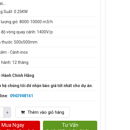
ại,…
g Suất: 0.25KW
 lượng gió: 8000-10000 m3/h
 độ vòng quay cánh: 1400V/p
h thước: 500x500mm
kẽm - Cánh inox
 hành: 12 tháng
 Hành Chính Hãng
n hệ chúng tôi để nhận báo giá tốt nhất cho dự án.
line:
0943948161
Thêm vào giỏ hàng
+
Mua Ngay
Tư Vấn