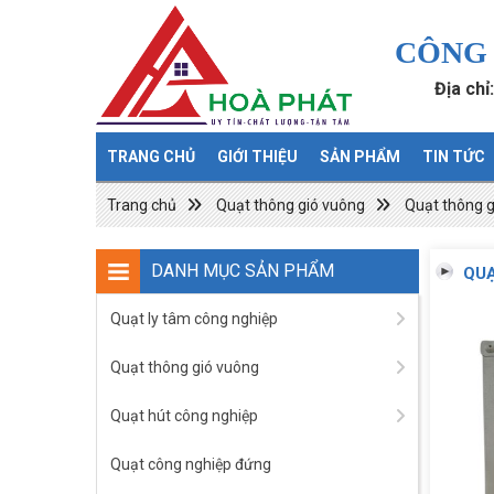
CÔNG 
Địa chỉ
TRANG CHỦ
GIỚI THIỆU
SẢN PHẨM
TIN TỨC
Trang chủ
Quạt thông gió vuông
Quạt thông g
DANH MỤC SẢN PHẨM
QUẠ
Quạt ly tâm công nghiệp
Quạt thông gió vuông
Quạt hút công nghiệp
Quạt công nghiệp đứng