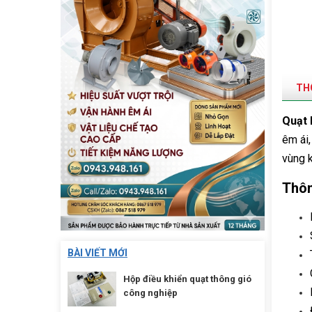
THÔ
Quạt 
êm ái,
vùng k
Thôn
BÀI VIẾT MỚI
Hộp điều khiển quạt thông gió
công nghiệp