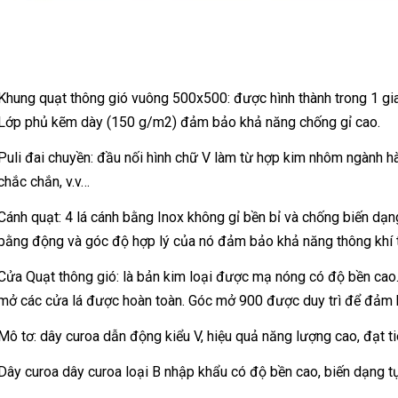
Khung quạt thông gió vuông 500x500: được hình thành trong 1 gia
Lớp phủ kẽm dày (150 g/m2) đảm bảo khả năng chống gỉ cao.
Puli đai chuyền: đầu nối hình chữ V làm từ hợp kim nhôm ngành h
chắc chắn, v.v…
Cánh quạt: 4 lá cánh bằng Inox không gỉ bền bỉ và chống biến dạn
bằng động và góc độ hợp lý của nó đảm bảo khả năng thông khí tối
Cửa Quạt thông gió: là bản kim loại được mạ nóng có độ bền cao
mở các cửa lá được hoàn toàn. Góc mở 900 được duy trì để đảm b
Mô tơ: dây curoa dẫn động kiểu V, hiệu quả năng lượng cao, đạt ti
Dây curoa dây curoa loại B nhập khẩu có độ bền cao, biến dạng tự 