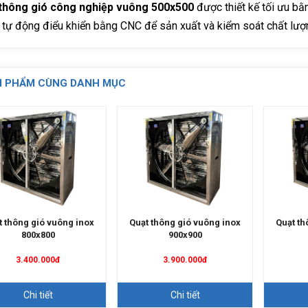
thông gió công nghiệp vuông 500x500
được thiết kế tối ưu b
 tự động điểu khiển bằng CNC để sản xuất và kiểm soát chất lượ
N PHẨM CÙNG DANH MỤC
t thông gió vuông inox
Quạt thông gió vuông inox
Quạt th
800x800
900x900
3.400.000đ
3.900.000đ
Chi tiết
Chi tiết