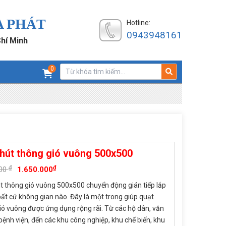
A PHÁT
Hotline:
0943948161
Chí Minh
0
hút thông gió vuông 500x500
₫
₫
000
1.650.000
t thông gió vuông 500x500 chuyển động gián tiếp lắp
 bất cứ không gian nào. Đây là một trong giúp quạt
ió vuông được ứng dụng rộng rãi. Từ các hộ dân, văn
bệnh viện, đến các khu công nghiệp, khu chế biến, khu