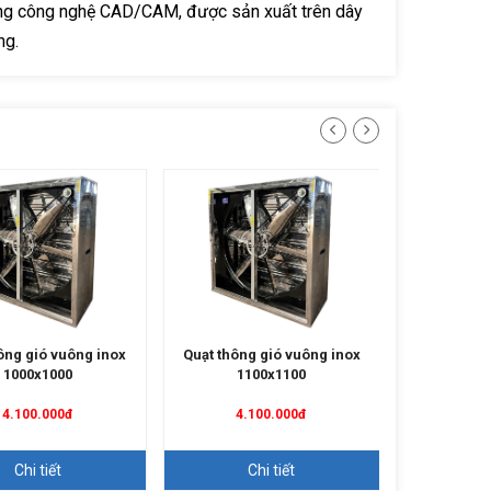
ằng công nghệ CAD/CAM, được sản xuất trên dây
ng.
ông gió vuông inox
Quạt thông gió vuông inox
Quạt thông
1000x1000
1100x1100
12
4.100.000đ
4.100.000đ
4.4
Chi tiết
Chi tiết
C