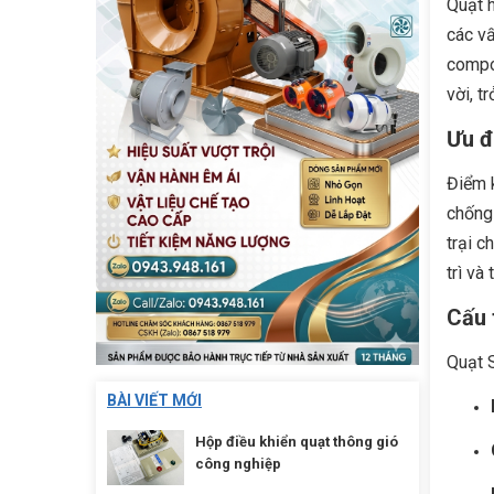
Quạt h
các vấ
compos
vời, t
Ưu đ
Điểm k
chống 
trại c
trì và 
Cấu 
Quạt S
BÀI VIẾT MỚI
Hộp điều khiển quạt thông gió
công nghiệp