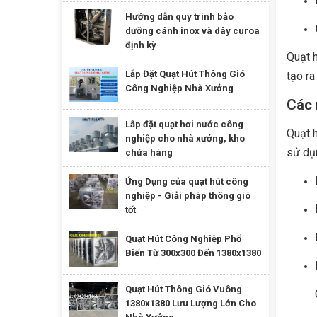
Hướng dẫn quy trình bảo
dưỡng cánh inox và dây curoa
định kỳ
Quạt h
Lắp Đặt Quạt Hút Thông Gió
tạo ra
Công Nghiệp Nhà Xưởng
Các 
Lắp đặt quạt hơi nước công
Quạt h
nghiệp cho nhà xưởng, kho
sử dụ
chứa hàng
Ứng Dụng của quạt hút công
nghiệp - Giải pháp thông gió
tốt
Quạt Hút Công Nghiệp Phổ
Biến Từ 300x300 Đến 1380x1380
Quạt Hút Thông Gió Vuông
1380x1380 Lưu Lượng Lớn Cho