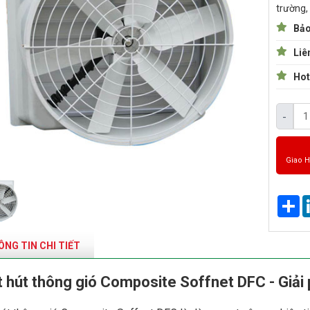
trường,
Bảo
Liê
Hot
-
Giao 
Sh
NG TIN CHI TIẾT
 hút thông gió Composite Soffnet DFC - Giải 