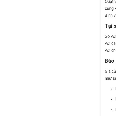
Quạt S
cũng k
định v
Tại 
So với
với cá
với ch
Báo 
Giá c
như sa