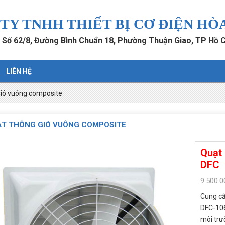
TY TNHH THIẾT BỊ CƠ ĐIỆN HÒ
: Số 62/8, Đường Bình Chuẩn 18, Phường Thuận Giao, TP Hồ 
LIÊN HỆ
gió vuông composite
T THÔNG GIÓ VUÔNG COMPOSITE
Quạt 
DFC
9.500.
Cung cấ
DFC-106
môi trư