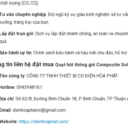
chất lượng (CO, CQ).
Tư vấn chuyên nghiệp
: Đội ngũ kỹ sư giàu kinh nghiệm sẽ tư vấ
xưởng, trang trại của bạn.
Lắp đặt trọn gói
: Dịch vụ lắp đặt nhanh chóng, an toàn và chuyê
quả.
Bảo hành uy tín
: Chính sách bảo hành và hậu mãi chu đáo, hỗ trợ k
g tin liên hệ đặt mua
Quạt hút thông gió Composite So
Tên công ty
: CÔNG TY TNHH THIẾT BỊ CƠ ĐIỆN HÒA PHÁT
Hotline
: 0943948161
Địa chỉ
: Số 62/8, Đường Bình Chuẩn 18, P. Bình Chuẩn, TP. Thuận
Email
: dienhoaphatvn@gmail.com
Website
:
https://dienhoaphat.com/