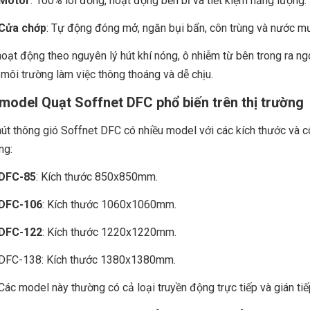
Motor
: 100% lõi đồng, hoạt động bền bỉ và tiết kiệm năng lượng.
Cửa chớp
: Tự động đóng mở, ngăn bụi bẩn, côn trùng và nước m
oạt động theo nguyên lý hút khí nóng, ô nhiễm từ bên trong ra ngo
 môi trường làm việc thông thoáng và dễ chịu.
model Quạt Soffnet DFC phổ biến trên thị trường
út thông gió Soffnet DFC có nhiều model với các kích thước và 
ng:
DFC-85
: Kích thước 850x850mm.
DFC-106
: Kích thước 1060x1060mm.
DFC-122
: Kích thước 1220x1220mm.
DFC-138: Kích thước 1380x1380mm.
Các model này thường có cả loại truyền động trực tiếp và gián tiếp