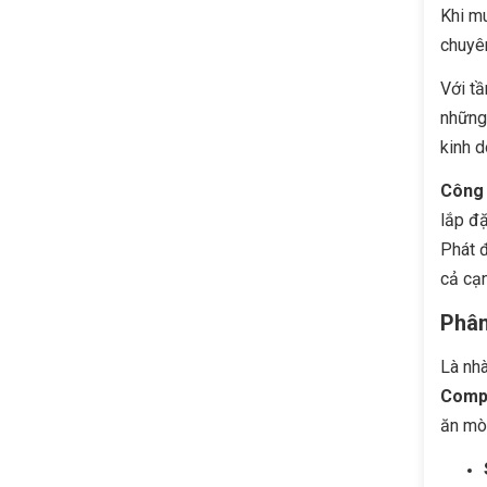
Khi mu
chuyê
Với tầ
những 
kinh d
Công 
lắp đặ
Phát đ
cả cạn
Phân
Là nhà
Compo
ăn mò