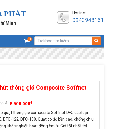
A PHÁT
Hotline:
0943948161
Chí Minh
0
hút thông gió Composite Soffnet
₫
₫
000
8.500.000
p quạt thông gió composite Soffnet DFC các loại:
, DFC-122, DFC-138. Quạt có độ bền cao, chống chịu
ờng khắc nghiệt, hoạt động êm ái. Giá tốt nhất thị