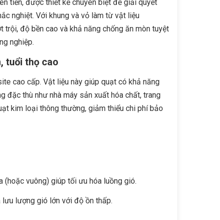
 tiến, được thiết kế chuyên biệt để giải quyết
ắc nghiệt. Với khung và vỏ làm từ vật liệu
t trội, độ bền cao và khả năng chống ăn mòn tuyệt
ông nghiệp.
 tuổi thọ cao
ite cao cấp. Vật liệu này giúp quạt có khả năng
ng đặc thù như nhà máy sản xuất hóa chất, trang
quạt kim loại thông thường, giảm thiểu chi phí bảo
a (hoặc vuông) giúp tối ưu hóa luồng gió.
 lưu lượng gió lớn với độ ồn thấp.