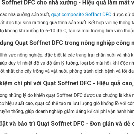
 Soffnet DFC cho nhà xưởng - Hiệu quả làm mát v
 các nhà xưởng sản xuất,
quạt composite Soffnet DFC
được sử dụ
ất độc hại sinh ra trong quá trình sản xuất. Kết hợp với hệ thốn
độ không khí xuống từ 6-10 độ C, tạo ra môi trường làm việc thoả
dụng Quạt Soffnet DFC trong nông nghiệp công 
lĩnh vực nông nghiệp, đặc biệt là các trang trại chăn nuôi và nhà 
iúp duy trì nhiệt độ và độ ẩm lý tưởng, loại bỏ mùi hôi, khí độc 
ốt nhất cho cây trồng và vật nuôi, phòng tránh dịch bệnh và tối đ
 kiệm chi phí với Quạt Soffnet DFC - Hiệu quả cao,
ong những lý do khiến quạt Soffnet DFC được ưa chuộng là khả năn
ơ hiệu suất cao, quạt có thể tạo ra lưu lượng gió khổng lồ với côn
ruyền thống, giúp doanh nghiệp giảm đáng kể chi phí vận hành hàn
đặt và bảo trì Quạt Soffnet DFC - Đơn giản và dễ