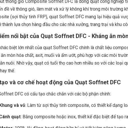
út thông gió Composite Soffnet DFC là dòng quạt công nghiệp tiên
n đề về thông gió, làm mát và xử lý không khí trong môi trường kh
ite (sợi thủy tinh FRP), quạt Soffnet DFC mang lại hiệu quả vượ
rở thành lựa chọn hàng đầu cho các nhà xưởng, trang trại và khu c
iểm nổi bật của Quạt Soffnet DFC - Kháng ăn mòn,
hác biệt lớn nhất của quạt Soffnet DFC chính là chất liệu compos
ăn mòn hóa chất, axit, muối và ẩm ướt, phù hợp với các môi trườ
hăn nuôi. Nhờ vậy, quạt có tuổi thọ cao hơn nhiều so với các loại 
thay thế.
tạo và cơ chế hoạt động của Quạt Soffnet DFC
offnet DFC có cấu tạo chắc chắn với các bộ phận chính:
Khung và vỏ
: Làm từ sợi thủy tinh composite, có thiết kế dạng lo
Cánh quạt
: Bằng composite hoặc inox, thiết kế đặc biệt để tạo ra