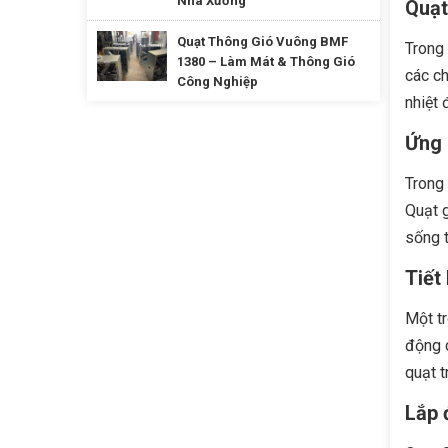
Nhà Xưởng
Quạt
Quạt Thông Gió Vuông BMF
Trong
1380 – Làm Mát & Thông Gió
các ch
Công Nghiệp
nhiệt 
Ứng 
Trong 
Quạt g
sống t
Tiết
Một tr
động c
quạt t
Lắp 