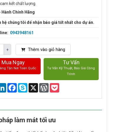
 cam kết chất lượng.
 Hành Chính Hãng
n hệ chúng tôi để nhận báo giá tốt nhất cho dự án.
line:
0943948161
Thêm vào giỏ hàng
+
Mua Ngay
Tư Vấn
Hàng Tận Nơi Toàn Quốc
Tư Vấn Kỹ Thuật, Báo Giá Công
Trình
are
LinkedIn
Facebook
Skype
X
WordPress
Pocket
pháp làm mát tối ưu