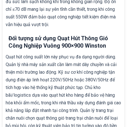
đủ sức làm sạch không khí trong không gian rộng. Độ ồn
chỉ ≤70 dB mang lại sự yên tĩnh cần thiết, trong khi công
suất 550W đảm bảo quạt công nghiệp tiết kiệm điện mà
vẫn hiệu quả vượt trội.
Đối tượng sử dụng Quạt Hút Thông Gió
Công Nghiệp Vuông 900×900 Winston
Quạt hút công suất lớn này phục vụ đa dạng người dùng.
Quản lý nhà máy sản xuất cần làm mát dây chuyền và cải
thiện môi trường lao động. Kỹ sư cơ khí công nghiệp tận
dụng điện áp linh hoạt 220V/50Hz hoặc 380V/50Hz để
tích hợp vào hệ thống kỹ thuật phức tạp. Chủ kho
bãi/logistics dựa vào quạt hút kho hàng để bảo vệ hàng
hóa khỏi ẩm mốc, trong khi nhà thầu xây dựng đánh giá cao
khả năng lắp đặt nhanh tại công trình. Quản lý trang trại
chăn nuôi chọn quạt thông gió trang trại chăn nuôi để loại
bỏ mùi hôi, còn kỹ thuật viên bảo trì tin tưởng vào độ bền