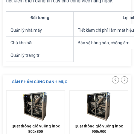
tiết kiệm điện đáng tin cậy cho công việc hàng ngày.
Đối tượng
Lợi íc
Quản lý nhà máy
Tiết kiệm chi phí, làm mát hiệ
Chủ kho bãi
Bảo vệ hàng hóa, chống ẩm
Quản lý trang tr
SẢN PHẨM CÙNG DANH MỤC
Quạt thông gió vuông inox
Quạt thông gió vuông inox
800x800
900x900