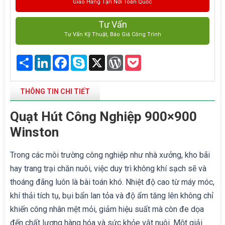
Giao Hàng Tận Nơi Toàn Quốc
Tư Vấn
Tư Vấn Kỹ Thuật, Báo Giá Công Trình
Share
LinkedIn
Facebook
Skype
X
WordPress
Pocket
THÔNG TIN CHI TIẾT
Quạt Hút Công Nghiệp 900×900
Winston
Trong các môi trường công nghiệp như nhà xưởng, kho bãi
hay trang trại chăn nuôi, việc duy trì không khí sạch sẽ và
thoáng đãng luôn là bài toán khó. Nhiệt độ cao từ máy móc,
khí thải tích tụ, bụi bẩn lan tỏa và độ ẩm tăng lên không chỉ
khiến công nhân mệt mỏi, giảm hiệu suất mà còn đe dọa
đến chất lượng hàng hóa và sức khỏe vật nuôi. Một giải