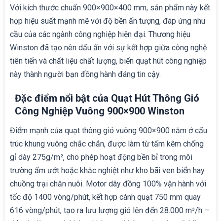
Với kích thước chuẩn 900×900×400 mm, sản phẩm này kết
hợp hiệu suất mạnh mẽ với độ bền ấn tượng, đáp ứng nhu
cầu của các ngành công nghiệp hiện đại. Thương hiệu
Winston đã tạo nên dấu ấn với sự kết hợp giữa công nghệ
tiên tiến và chất liệu chất lượng, biến quạt hút công nghiệp
này thành người bạn đồng hành đáng tin cậy.
Đặc điểm nổi bật của Quạt Hút Thông Gió
Công Nghiệp Vuông 900×900 Winston
Điểm mạnh của quạt thông gió vuông 900×900 nằm ở cấu
trúc khung vuông chắc chắn, được làm từ tấm kẽm chống
gỉ dày 275g/m², cho phép hoạt động bền bỉ trong môi
trường ẩm ướt hoặc khắc nghiệt như kho bãi ven biển hay
chuồng trại chăn nuôi. Motor dây đồng 100% vận hành với
tốc độ 1400 vòng/phút, kết hợp cánh quạt 750 mm quay
616 vòng/phút, tạo ra lưu lượng gió lên đến 28.000 m³/h –