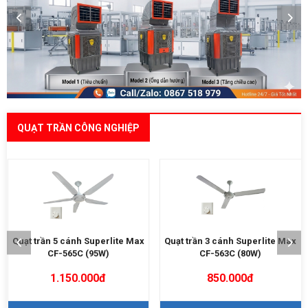
QUẠT TRẦN CÔNG NGHIỆP
9%
Quạt trần 3 cánh Superlite Max
Quạt Trần Công Nghiệp 7M3 –
CF-563C (80W)
6 Cánh | Tốc Độ 55 rpm –
13500m3/h
28.000.000đ
850.000đ
25.600.000đ