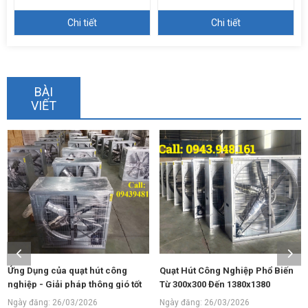
Chi tiết
Chi tiết
BÀI
VIẾT
Quạt Hút Công Nghiệp Phổ Biến
Quạt Hút Thông Gió Vuông
t
Từ 300x300 Đến 1380x1380
1380x1380 Lưu Lượng Lớn Cho
Nhà Xưởng
Ngày đăng: 26/03/2026
Ngày đăng: 23/03/2026