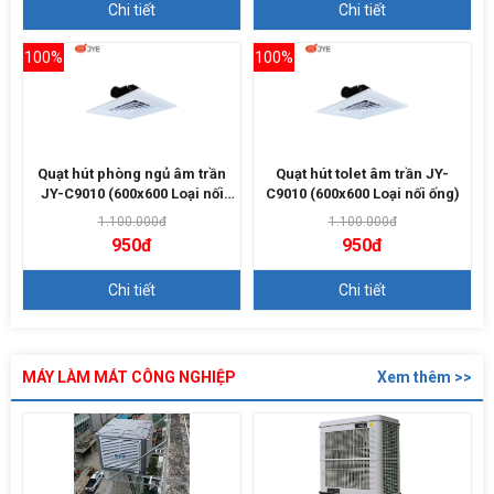
Chi tiết
Chi tiết
100%
100%
Quạt hút phòng ngủ âm trần
Quạt hút tolet âm trần JY-
JY-C9010 (600x600 Loại nối
C9010 (600x600 Loại nối ống)
ống)
1.100.000đ
1.100.000đ
950đ
950đ
Chi tiết
Chi tiết
MÁY LÀM MÁT CÔNG NGHIỆP
Xem thêm >>