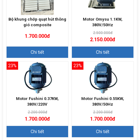
Bộ khung chớp quạt hút thông
Motor Omysu 1.1KW,
gió composite
380V/50Hz
2.500.000đ
1.700.000đ
2.150.000đ
Chi tiết
Chi tiết
23%
23%
Motor Fushini 0.37KW,
Motor Fushini 0.55KW,
380V/220V
380V/50Hz
2.200.000đ
2.200.000đ
1.700.000đ
1.700.000đ
Chi tiết
Chi tiết