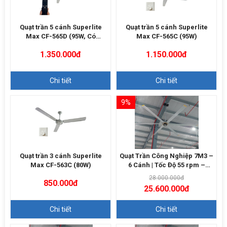
Quạt trần 5 cánh Superlite
Quạt trần 5 cánh Superlite
Max CF-565D (95W, Có
Max CF-565C (95W)
Remote)
1.350.000đ
1.150.000đ
Chi tiết
Chi tiết
9%
Quạt trần 3 cánh Superlite
Quạt Trần Công Nghiệp 7M3 –
Max CF-563C (80W)
6 Cánh | Tốc Độ 55 rpm –
13500m3/h
28.000.000đ
850.000đ
25.600.000đ
Chi tiết
Chi tiết