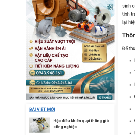
sinh c
tình t
lại hi
Thôn
Để thu
BÀI VIẾT MỚI
Hộp điều khiển quạt thông gió
công nghiệp