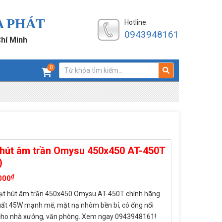
A PHÁT
Hotline:
0943948161
Chí Minh
0
 hút âm trần Omysu 450x450 AT-450T
)
₫
000
t hút âm trần 450x450 Omysu AT-450T chính hãng.
ất 45W mạnh mẽ, mặt nạ nhôm bền bỉ, có ống nối
i cho nhà xưởng, văn phòng. Xem ngay 0943948161!