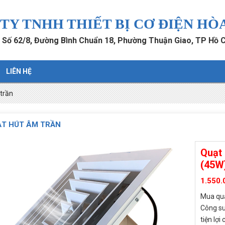
TY TNHH THIẾT BỊ CƠ ĐIỆN HÒ
: Số 62/8, Đường Bình Chuẩn 18, Phường Thuận Giao, TP Hồ 
LIÊN HỆ
trần
T HÚT ÂM TRẦN
Quạt
(45W
1.550.
Mua quạ
Công su
tiện lợ