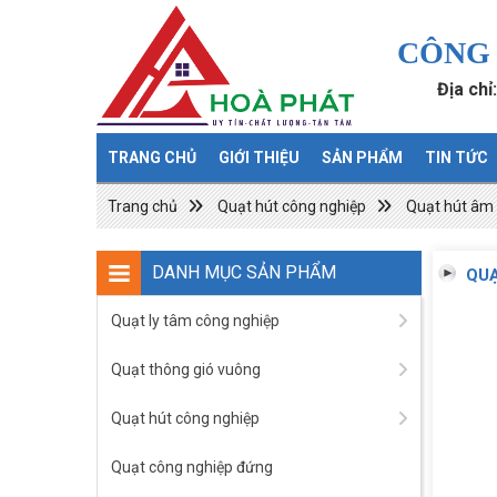
CÔNG 
Địa chỉ
TRANG CHỦ
GIỚI THIỆU
SẢN PHẨM
TIN TỨC
Trang chủ
Quạt hút công nghiệp
Quạt hút âm 
DANH MỤC SẢN PHẨM
QUẠ
Quạt ly tâm công nghiệp
Quạt thông gió vuông
Quạt hút công nghiệp
Quạt công nghiệp đứng