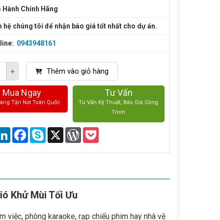
 Hành Chính Hãng
n hệ chúng tôi để nhận báo giá tốt nhất cho dự án.
line:
0943948161
Thêm vào giỏ hàng
+
Mua Ngay
Tư Vấn
Hàng Tận Nơi Toàn Quốc
Tư Vấn Kỹ Thuật, Báo Giá Công
Trình
are
LinkedIn
Facebook
Skype
X
WordPress
Pocket
ó Khử Mùi Tối Ưu
m việc, phòng karaoke, rạp chiếu phim hay nhà vệ