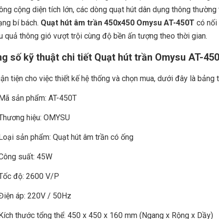
ông cộng diện tích lớn, các dòng quạt hút dân dụng thông thường 
rạng bí bách.
Quạt hút âm trần 450x450 Omysu AT-450T
có nối 
ệu quả thông gió vượt trội cùng độ bền ấn tượng theo thời gian.
g số kỹ thuật chi tiết Quạt hút trần Omysu AT-45
ận tiện cho việc thiết kế hệ thống và chọn mua, dưới đây là bảng 
Mã sản phẩm: AT-450T
Thương hiệu: OMYSU
Loại sản phẩm: Quạt hút âm trần có ống
Công suất: 45W
Tốc độ: 2600 V/P
Điện áp: 220V / 50Hz
Kích thước tổng thể: 450 x 450 x 160 mm (Ngang x Rộng x Dầy)