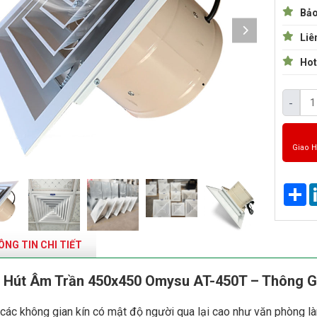
Bảo
Liê
Hot
-
Giao 
Sh
NG TIN CHI TIẾT
 Hút Âm Trần 450x450 Omysu AT-450T – Thông Gi
các không gian kín có mật độ người qua lại cao như văn phòng là