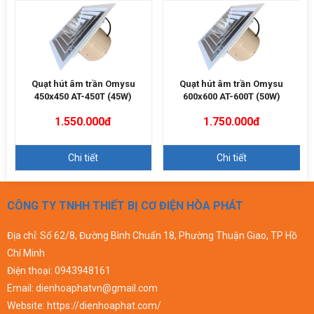
Quạt hút âm trần Omysu
Quạt hút âm trần Omysu
450x450 AT-450T (45W)
600x600 AT-600T (50W)
1.550.000đ
1.750.000đ
Chi tiết
Chi tiết
CÔNG TY TNHH THIẾT BỊ CƠ ĐIỆN HÒA PHÁT
Địa chỉ: Số 62/8, Đường Bình Chuẩn 18, Phường Thuận Giao, TP Hồ
Chí Minh
Điện thoại:
0943948161
Email:
dienhoaphatvn@gmail.com
Website:
https://dienhoaphat.com/