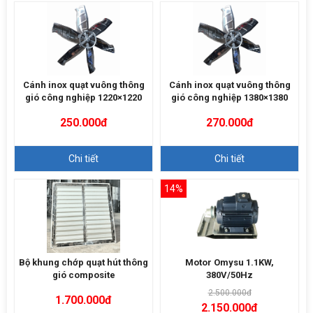
Cánh inox quạt vuông thông
Cánh inox quạt vuông thông
gió công nghiệp 1220×1220
gió công nghiệp 1380×1380
250.000đ
270.000đ
Chi tiết
Chi tiết
14%
Bộ khung chớp quạt hút thông
Motor Omysu 1.1KW,
gió composite
380V/50Hz
2.500.000đ
1.700.000đ
2.150.000đ