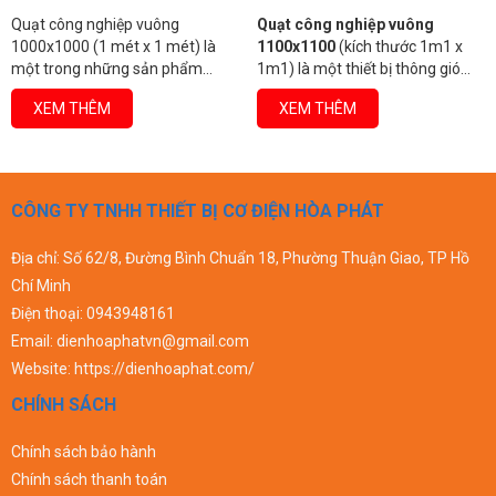
Quạt công nghiệp vuông
Quạt công nghiệp vuông
1100x1100
(kích thước 1m1 x
1220x1220 (kích thước 1.22m x
1m1) là một thiết bị thông gió
1.22m) là một loại quạt thông
chuyên dụng, được thiết kế để
gió công suất lớn, được thiết kế
XEM THÊM
XEM THÊM
cung cấp lưu lượng không khí
đặc biệt để đáp ứng nhu cầu lưu
lớn, hiệu quả trong việc làm mát,
thông không khí hiệu quả trong
hút bụi, và loại bỏ khí nóng, ẩm
các không gian rộng và đòi hỏi
mốc trong các không gian công
thông gió cao. Với lưu lượng gió
nghiệp và nông nghiệp.
mạnh mẽ, loại quạt này đóng vai
CÔNG TY TNHH THIẾT BỊ CƠ ĐIỆN HÒA PHÁT
trò quan trọng trong việc cải
thiện môi trường làm việc, giảm
Địa chỉ: Số 62/8, Đường Bình Chuẩn 18, Phường Thuận Giao, TP Hồ
nhiệt độ, loại bỏ bụi bẩn và mùi
Chí Minh
hôi trong nhiều ngành công
nghiệp.
Điện thoại:
0943948161
Email:
dienhoaphatvn@gmail.com
Website:
https://dienhoaphat.com/
CHÍNH SÁCH
Chính sách bảo hành
Chính sách thanh toán