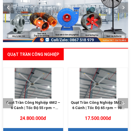
QUẠT TRẦN CÔNG NGHIỆP
Quạt Trần Công Nghiệp 5M2 –
Quạt Trần Công Nghiệp 4M9 –
6 Cánh | Tốc Độ 65 rpm – 980
5/6 Cánh | 0.7KW – 800m²
m²
17.500.000đ
Liên hệ