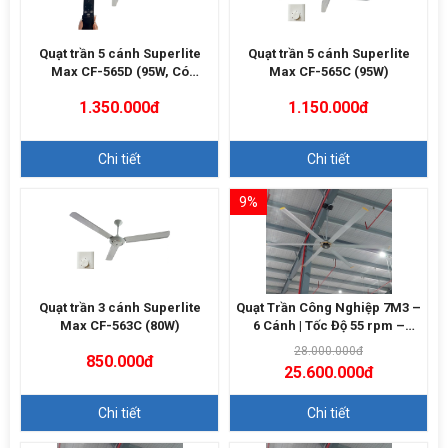
Quạt trần 5 cánh Superlite
Quạt trần 5 cánh Superlite
Max CF-565D (95W, Có
Max CF-565C (95W)
Remote)
1.350.000đ
1.150.000đ
Chi tiết
Chi tiết
9%
Quạt trần 3 cánh Superlite
Quạt Trần Công Nghiệp 7M3 –
Max CF-563C (80W)
6 Cánh | Tốc Độ 55 rpm –
13500m3/h
28.000.000đ
850.000đ
25.600.000đ
Chi tiết
Chi tiết