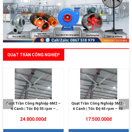
QUẠT TRẦN CÔNG NGHIỆP
Quạt Trần Công Nghiệp 5M2 –
Quạt Trần Công Nghiệp 4M9 –
6 Cánh | Tốc Độ 65 rpm – 980
5/6 Cánh | 0.7KW – 800m²
m²
17.500.000đ
Liên hệ