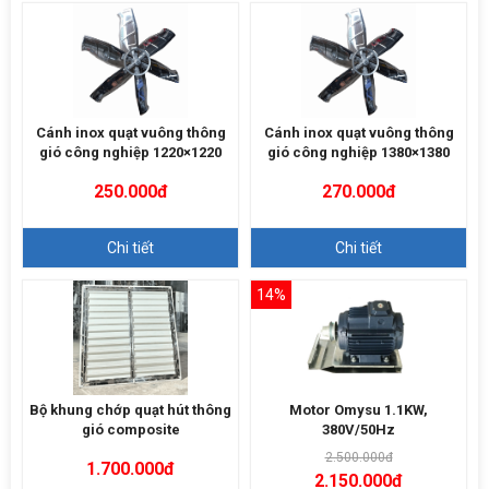
Cánh inox quạt vuông thông
Cánh inox quạt vuông thông
gió công nghiệp 1220×1220
gió công nghiệp 1380×1380
250.000đ
270.000đ
Chi tiết
Chi tiết
14%
Bộ khung chớp quạt hút thông
Motor Omysu 1.1KW,
gió composite
380V/50Hz
2.500.000đ
1.700.000đ
2.150.000đ