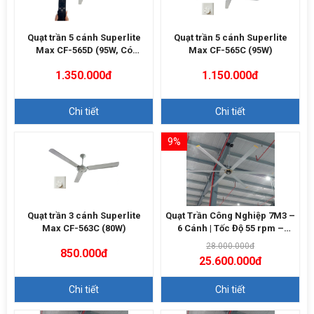
Quạt trần 5 cánh Superlite
Quạt trần 5 cánh Superlite
Max CF-565D (95W, Có
Max CF-565C (95W)
Remote)
1.350.000đ
1.150.000đ
Chi tiết
Chi tiết
9%
Quạt trần 3 cánh Superlite
Quạt Trần Công Nghiệp 7M3 –
Max CF-563C (80W)
6 Cánh | Tốc Độ 55 rpm –
13500m3/h
28.000.000đ
850.000đ
25.600.000đ
Chi tiết
Chi tiết