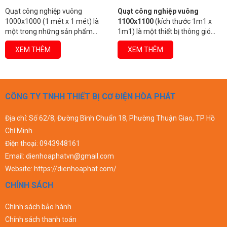
Quạt công nghiệp vuông
Quạt công nghiệp vuông
1100x1100
(kích thước 1m1 x
1220x1220 (kích thước 1.22m x
1m1) là một thiết bị thông gió
1.22m) là một loại quạt thông
chuyên dụng, được thiết kế để
gió công suất lớn, được thiết kế
XEM THÊM
XEM THÊM
cung cấp lưu lượng không khí
đặc biệt để đáp ứng nhu cầu lưu
lớn, hiệu quả trong việc làm mát,
thông không khí hiệu quả trong
hút bụi, và loại bỏ khí nóng, ẩm
các không gian rộng và đòi hỏi
mốc trong các không gian công
thông gió cao. Với lưu lượng gió
nghiệp và nông nghiệp.
mạnh mẽ, loại quạt này đóng vai
CÔNG TY TNHH THIẾT BỊ CƠ ĐIỆN HÒA PHÁT
trò quan trọng trong việc cải
thiện môi trường làm việc, giảm
Địa chỉ: Số 62/8, Đường Bình Chuẩn 18, Phường Thuận Giao, TP Hồ
nhiệt độ, loại bỏ bụi bẩn và mùi
Chí Minh
hôi trong nhiều ngành công
nghiệp.
Điện thoại:
0943948161
Email:
dienhoaphatvn@gmail.com
Website:
https://dienhoaphat.com/
CHÍNH SÁCH
Chính sách bảo hành
Chính sách thanh toán