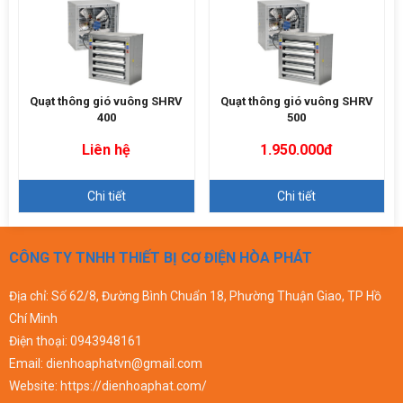
Quạt thông gió vuông SHRV
Quạt thông gió vuông SHRV
400
500
Liên hệ
1.950.000đ
Chi tiết
Chi tiết
CÔNG TY TNHH THIẾT BỊ CƠ ĐIỆN HÒA PHÁT
Địa chỉ: Số 62/8, Đường Bình Chuẩn 18, Phường Thuận Giao, TP Hồ
Chí Minh
Điện thoại:
0943948161
Email:
dienhoaphatvn@gmail.com
Website:
https://dienhoaphat.com/