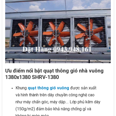
Ưu điểm nổi bật quạt thông gió nhà vuông
1380x1380 SHRV-1380
Khung
quạt thông gió vuông
được sản xuất
và hình thành trên dây chuyền công nghệ cao
như máy chấn góc, máy dập.... Lớp phủ kẽm dày
(150g/m2) đảm bảo khả năng chống gỉ và
không bị móp méo.