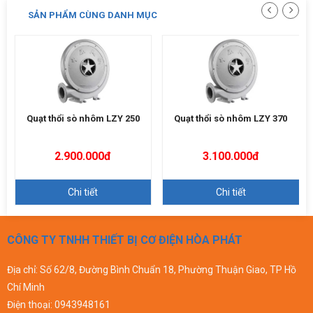
SẢN PHẨM CÙNG DANH MỤC
Quạt thổi sò nhôm LZY 250
Quạt thổi sò nhôm LZY 370
2.900.000đ
3.100.000đ
Chi tiết
Chi tiết
CÔNG TY TNHH THIẾT BỊ CƠ ĐIỆN HÒA PHÁT
Địa chỉ: Số 62/8, Đường Bình Chuẩn 18, Phường Thuận Giao, TP Hồ
Chí Minh
Điện thoại:
0943948161