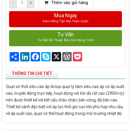
Thêm vào giỏ hàng
-
+
Mua Ngay
Giao Hàng Tận Nơi Toàn Quốc
Tư Vấn
Tư Vấn Kỹ Thuật, Báo Giá Công Trình
Share
LinkedIn
Facebook
Skype
X
WordPress
Pocket
THÔNG TIN CHI TIẾT
Quạt sò thổi siêu cao áp là loại quạt ly tâm siêu cao áp có áp suất
cao, truyền động trực tiếp, hoạt động với tốc độ rất cao (2900v/p)
nên được thiết kế với kết cấu chắc chắn, bền vững, độ bền cao.
Thiết kế cánh đặc biệt với áp lực thổi gió cực lớn phù hợp nhu cầu
về áp suất cao, quạt có thể hoạt động trong môi trường nhiệt độ.