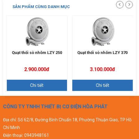
SẢN PHẨM CÙNG DANH MỤC
Quạt thổi sò nhôm LZY 250
Quạt thổi sò nhôm LZY 370
2.900.000đ
3.100.000đ
Chi tiết
Chi tiết
CÔNG TY TNHH THIẾT BỊ CƠ ĐIỆN HÒA PHÁT
Địa chỉ: Số 62/8, Đường Bình Chuẩn 18, Phường Thuận Giao, TP Hồ
Chí Minh
Điện thoại:
0943948161