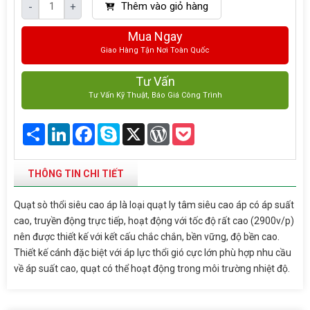
Thêm vào giỏ hàng
-
+
Mua Ngay
Giao Hàng Tận Nơi Toàn Quốc
Tư Vấn
Tư Vấn Kỹ Thuật, Báo Giá Công Trình
Share
LinkedIn
Facebook
Skype
X
WordPress
Pocket
THÔNG TIN CHI TIẾT
Quạt sò thổi siêu cao áp là loại quạt ly tâm siêu cao áp có áp suất
cao, truyền động trực tiếp, hoạt động với tốc độ rất cao (2900v/p)
nên được thiết kế với kết cấu chắc chắn, bền vững, độ bền cao.
Thiết kế cánh đặc biệt với áp lực thổi gió cực lớn phù hợp nhu cầu
về áp suất cao, quạt có thể hoạt động trong môi trường nhiệt độ.