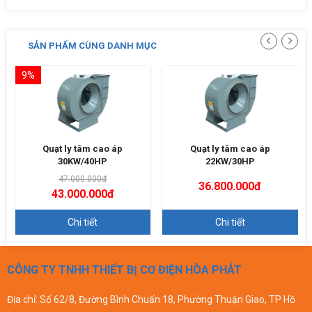
SẢN PHẨM CÙNG DANH MỤC
9%
Quạt ly tâm cao áp
Quạt ly tâm cao áp
30KW/40HP
22KW/30HP
47.000.000đ
36.800.000đ
43.000.000đ
Chi tiết
Chi tiết
CÔNG TY TNHH THIẾT BỊ CƠ ĐIỆN HÒA PHÁT
Địa chỉ: Số 62/8, Đường Bình Chuẩn 18, Phường Thuận Giao, TP Hồ