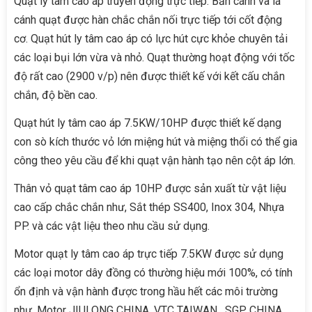
Quạt ly tâm cao áp truyền động trực tiếp. Bản cánh và lá
cánh quạt được hàn chắc chắn nối trực tiếp tới cốt động
cơ. Quạt hút ly tâm cao áp có lực hút cực khỏe chuyên tải
các loại bụi lớn vừa và nhỏ. Quạt thường hoạt động với tốc
độ rất cao (2900 v/p) nên được thiết kế với kết cấu chắn
chắn, độ bền cao.
Quạt hút ly tâm cao áp 7.5KW/10HP được thiết kế dạng
con sò kích thước vỏ lớn miệng hút và miệng thổi có thể gia
công theo yêu cầu để khi quạt vận hành tạo nên cột áp lớn.
Thân vỏ quạt tâm cao áp 10HP được sản xuất từ vật liệu
cao cấp chắc chắn như, Sắt thép SS400, Inox 304, Nhựa
PP. và các vật liệu theo nhu cầu sử dụng.
Motor quạt ly tâm cao áp trực tiếp 7.5KW được sử dụng
các loại motor dây đồng có thường hiệu mới 100%, có tính
ổn định và vận hành được trong hầu hết các môi trường
như, Motor JIULONG CHINA, VTC TAIWAN , SGP CHINA,