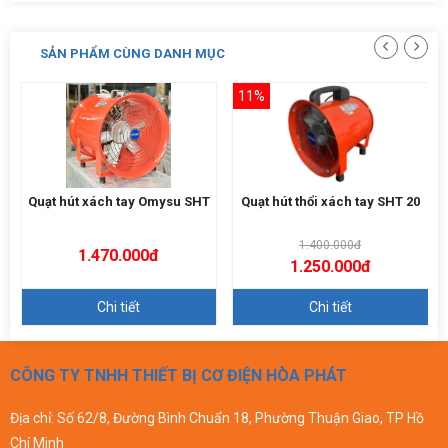
SẢN PHẨM CÙNG DANH MỤC
11%
Quạt hút xách tay Omysu SHT
Quạt hút thổi xách tay SHT 20
1.400.000đ
1.470.000đ
1.250.000đ
Chi tiết
Chi tiết
CÔNG TY TNHH THIẾT BỊ CƠ ĐIỆN HÒA PHÁT
Địa chỉ: Số 62/8, Đường Bình Chuẩn 18, Phường Thuận Giao, TP Hồ
Chí Minh