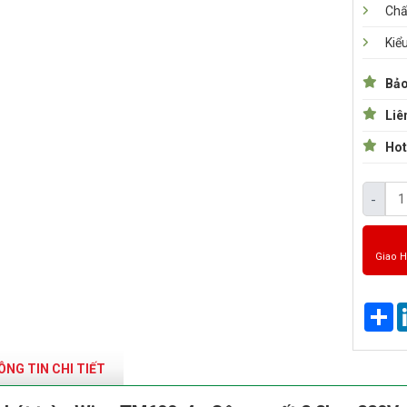
Chất
Kiể
Bảo
Liê
Hot
-
Giao 
Sh
NG TIN CHI TIẾT