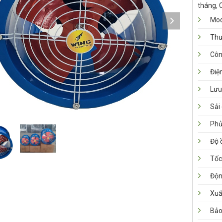
tháng, C
Mod
Thư
Côn
Điệ
Lưu
Sải
Phủ
Độ 
Tốc
Độn
Xuấ
Bảo