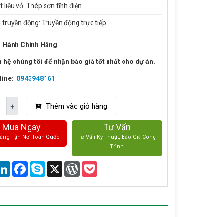
 liệu vỏ: Thép sơn tĩnh điện
u truyền động: Truyền động trực tiếp
 Hành Chính Hãng
n hệ chúng tôi để nhận báo giá tốt nhất cho dự án.
line:
0943948161
Thêm vào giỏ hàng
+
Mua Ngay
Tư Vấn
Hàng Tận Nơi Toàn Quốc
Tư Vấn Kỹ Thuật, Báo Giá Công
Trình
are
LinkedIn
Facebook
Skype
X
WordPress
Pocket