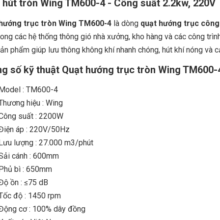
 hút tròn Wing TM600-4 - Công suất 2.2kw, 220V
hướng trục tròn Wing TM600-4
là dòng
quạt hướng trục công
rong các hệ thống thông gió nhà xưởng, kho hàng và các công trìn
sản phẩm giúp lưu thông không khí nhanh chóng, hút khí nóng và cả
g số kỹ thuật Quạt hướng trục tròn Wing TM600-
Model : TM600-4
Thương hiệu : Wing
Công suất : 2200W
Điện áp : 220V/50Hz
Lưu lượng : 27.000 m3/phút
Sải cánh : 600mm
Phủ bì : 650mm
Độ ồn : ≤75 dB
Tốc độ : 1450 rpm
Động cơ : 100% dây đồng