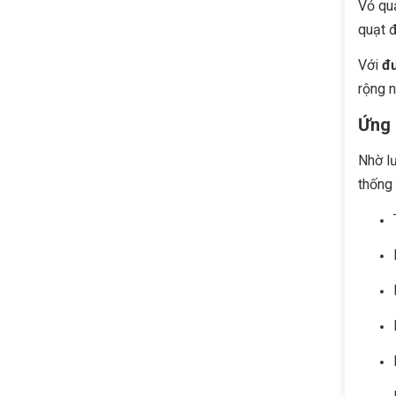
Vỏ qu
quạt đ
Với
đ
rộng n
Ứng 
Nhờ lư
thống 