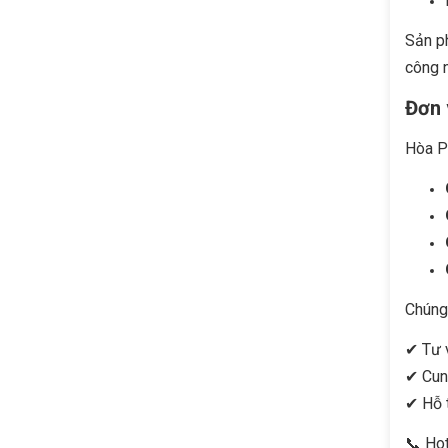
Sản ph
công 
Đơn 
Hòa Ph
Chúng 
✔ Tư 
✔ Cung
✔ Hỗ t
📞 Hot