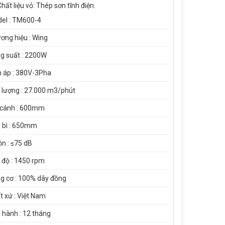
hất liệu vỏ: Thép sơn tĩnh điện.
el : TM600-4
ơng hiệu : Wing
g suất : 2200W
n áp : 380V-3Pha
 lượng : 27.000 m3/phút
 cánh : 600mm
 bì : 650mm
ồn : ≤75 dB
 độ : 1450 rpm
g cơ : 100% dây đồng
t xứ : Việt Nam
 hành : 12 tháng