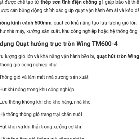
ạt được chế tạo từ
thép sơn tĩnh điện chống gỉ
, giúp bảo vệ thi
ược cân bằng động chính xác giúp quạt vận hành êm ái và kéo dài t
ường kính cánh 600mm
, quạt có khả năng tạo lưu lượng gió lớn
hư nhà máy, xưởng sản xuất, khu công nghiệp hoặc hệ thống ống g
dụng Quạt hướng trục tròn Wing TM600-4
u lượng gió lớn và khả năng vận hành bền bỉ,
quạt hút tròn Win
thông gió công nghiệp như:
Thông gió và làm mát nhà xưởng sản xuất
Hút khí nóng trong khu công nghiệp
Lưu thông không khí cho kho hàng, nhà kho
Hệ thống thông gió trang trại chăn nuôi
Hút khói và khí thải trong xưởng cơ khí