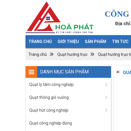
CÔNG 
Địa chỉ
TRANG CHỦ
GIỚI THIỆU
SẢN PHẨM
TIN TỨC
Trang chủ
Quạt hướng trục
Quạt hướng trục t
DANH MỤC SẢN PHẨM
QUẠ
Quạt ly tâm công nghiệp
Quạt thông gió vuông
Quạt hút công nghiệp
Quạt công nghiệp đứng