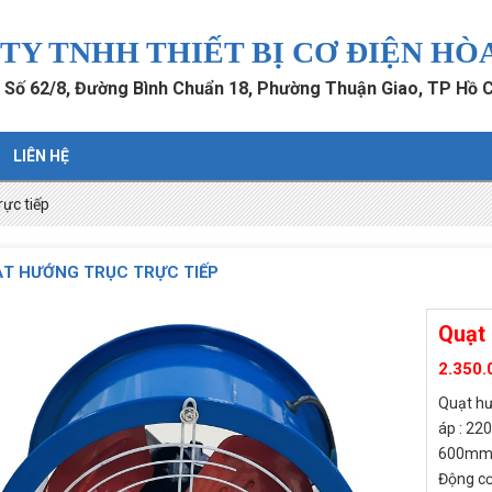
TY TNHH THIẾT BỊ CƠ ĐIỆN HÒ
: Số 62/8, Đường Bình Chuẩn 18, Phường Thuận Giao, TP Hồ 
LIÊN HỆ
rực tiếp
T HƯỚNG TRỤC TRỰC TIẾP
Quạt 
2.350.
Quạt hư
áp : 22
600mm, 
Động cơ