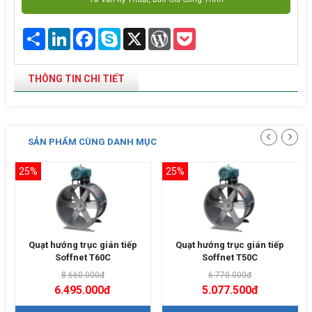
Share
LinkedIn
Facebook
Skype
X
WordPress
Pocket
THÔNG TIN CHI TIẾT
SẢN PHẨM CÙNG DANH MỤC
25%
25%
Quạt hướng trục gián tiếp
Quạt hướng trục gián tiếp
Soffnet T60C
Soffnet T50C
8.660.000đ
6.770.000đ
6.495.000đ
5.077.500đ