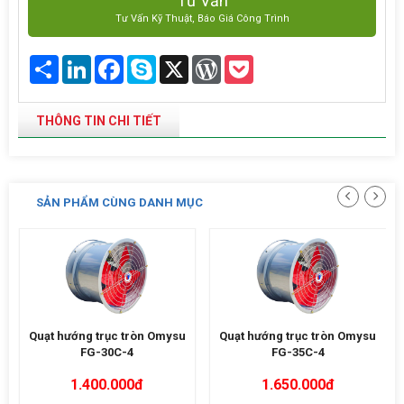
Tư Vấn
Tư Vấn Kỹ Thuật, Báo Giá Công Trình
Share
LinkedIn
Facebook
Skype
X
WordPress
Pocket
THÔNG TIN CHI TIẾT
SẢN PHẨM CÙNG DANH MỤC
Quạt hướng trục tròn Omysu
Quạt hướng trục tròn Omysu
FG-30C-4
FG-35C-4
1.400.000đ
1.650.000đ