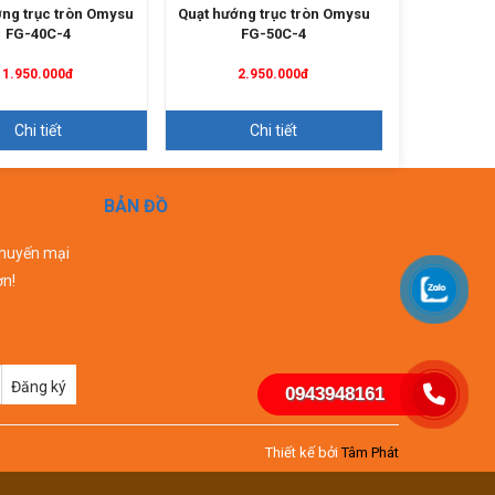
ớng trục tròn Omysu
Quạt hướng trục tròn Omysu
Quạt hướng 
FG-40C-4
FG-50C-4
FG
1.950.000đ
2.950.000đ
4.9
Chi tiết
Chi tiết
C
BẢN ĐỒ
khuyến mại
ơn!
Đăng ký
0943948161
Thiết kế bởi
Tâm Phát