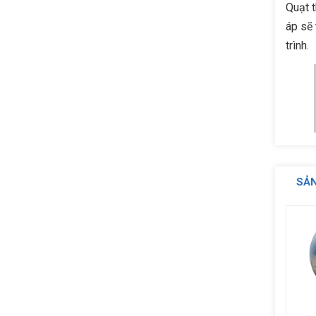
Quạt t
áp sẽ 
trình.
SẢ