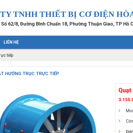
TY TNHH THIẾT BỊ CƠ ĐIỆN HÒ
: Số 62/8, Đường Bình Chuẩn 18, Phường Thuận Giao, TP Hồ 
LIÊN HỆ
rực tiếp
T HƯỚNG TRỤC TRỰC TIẾP
Quạt
3.155.
Mod
Côn
Điệ