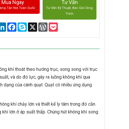
Mua Ngay
Tư Vấn
Hàng Tận Nơi Toàn Quốc
Tư Vấn Kỹ Thuật, Báo Giá Công
Trình
are
LinkedIn
Facebook
Skype
X
WordPress
Pocket
ông khí thoát theo hướng trục, song song với trục
suất, và do đó lực, gây ra luồng không khí qua
nh dạng của cánh quạt. Quạt có nhiều ứng dụng
ông khí chảy lớn và thiết kế ly tâm trong đó cần
 khí lớn ở áp suất thấp. Chúng hút không khí song