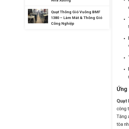
Nhà Xưởng
Quạt Thông Gió Vuông BMF
1380 – Làm Mát & Thông Gió
Công Nghiệp
Ứng 
Quạt 
công t
Tăng á
tòa nh