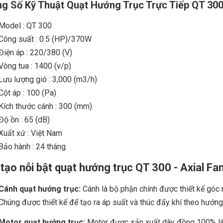
g Số Kỹ Thuật Quạt Hướng Trục Trực Tiếp QT 300
Model : QT 300
Công suất : 0.5 (HP)/370W
Điện áp : 220/380 (V)
Vòng tua : 1400 (v/p)
Lưu lượng gió : 3,000 (m3/h)
Cột áp : 100 (Pa)
Kích thước cánh : 300 (mm)
Độ ồn : 65 (dB)
Xuất xứ : Việt Nam
Bảo hành : 24 tháng
tạo nỗi bật quạt hướng trục QT 300 - Axial Fa
Cánh quạt hướng trục:
Cánh là bộ phận chính được thiết kế góc 
Chúng được thiết kế để tạo ra áp suất và thúc đẩy khí theo hướng
Motor quạt hướng trục:
Motor được sản xuất dây đồng 100% là 