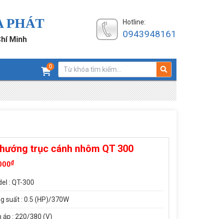
A PHÁT
Hotline:
0943948161
Chí Minh
0
 hướng trục cánh nhôm QT 300
₫
000
el : QT-300
g suất : 0.5 (HP)/370W
n áp : 220/380 (V)