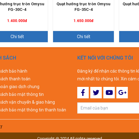
 hướng trục tròn Omysu
Quạt hướng trục tròn Omysu
Quạt hư
FG-30C-4
FG-35C-4
1.400.000đ
1.650.000đ
Chi tiết
Chi tiết
H SÁCH
KẾT NỐI VỚI CHÚNG TÔI
sách bảo hành
Đăng ký để nhận các thông tin 
sách thanh toán
mới nhất từ chúng tôi. Xin cám 
hoản giao dịch chung
sách bảo mật thông tin
sách vận chuyển & giao hàng
sách bảo mật thông tin thanh toán
ÁT
Copyright @ 2024 All rights reserved