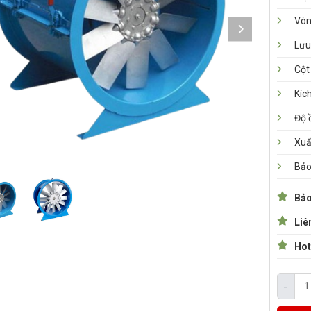
Vòn
Lưu
Cột
Kíc
Độ 
Xuấ
Bảo
Bảo
Liê
Hot
-