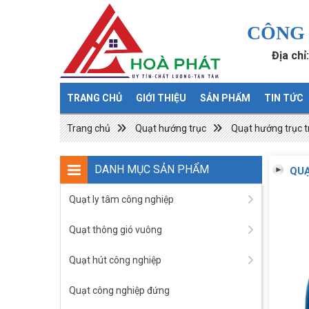
CÔNG 
Địa chỉ
TRANG CHỦ
GIỚI THIỆU
SẢN PHẨM
TIN TỨC
Trang chủ
Quạt hướng trục
Quạt hướng trục t
DANH MỤC SẢN PHẨM
QUẠ
Quạt ly tâm công nghiệp
Quạt thông gió vuông
Quạt hút công nghiệp
Quạt công nghiệp đứng