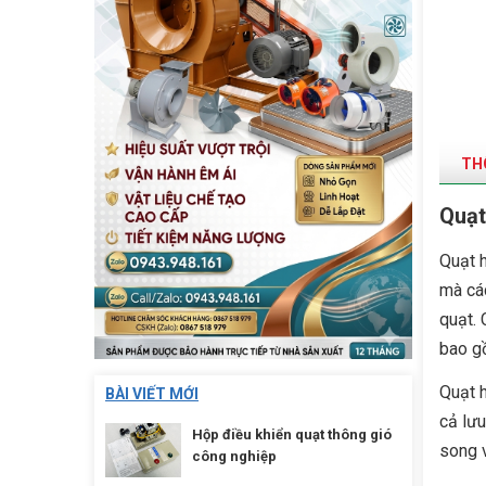
THÔ
Quạt
Quạt 
mà các
quạt. 
bao gồ
Quạt h
BÀI VIẾT MỚI
cả lưu
Hộp điều khiển quạt thông gió
song v
công nghiệp