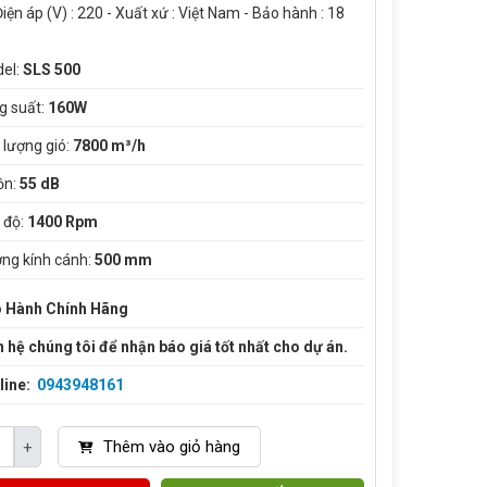
iện áp (V) : 220 - Xuất xứ : Việt Nam - Bảo hành : 18
el:
SLS 500
g suất:
160W
 lượng gió:
7800 m³/h
ồn:
55 dB
 độ:
1400 Rpm
ng kính cánh:
500 mm
 Hành Chính Hãng
n hệ chúng tôi để nhận báo giá tốt nhất cho dự án.
line:
0943948161
Thêm vào giỏ hàng
+