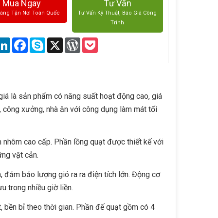
Mua Ngay
Tư Vấn
Hàng Tận Nơi Toàn Quốc
Tư Vấn Kỹ Thuật, Báo Giá Công
Trình
are
LinkedIn
Facebook
Skype
X
WordPress
Pocket
iá là sản phẩm có năng suất hoạt động cao, giá
 công xưởng, nhà ăn với công dụng làm mát tối
 nhôm cao cấp. Phần lồng quạt được thiết kế với
ững vật cản.
 đảm bảo lượng gió ra ra điện tích lớn. Động cơ
 trong nhiều giờ liền.
 bền bỉ theo thời gian. Phần đế quạt gồm có 4