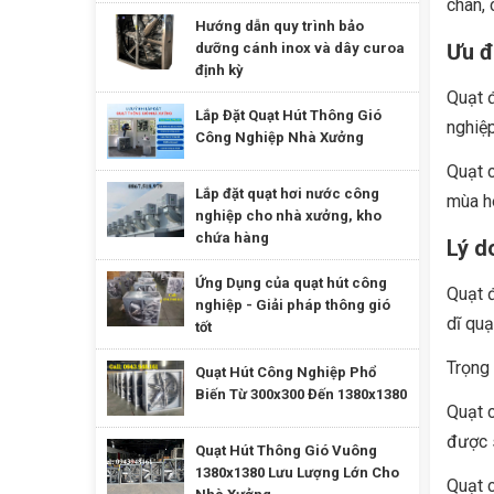
chân, 
Hướng dẫn quy trình bảo
Ưu đ
dưỡng cánh inox và dây curoa
định kỳ
Quạt 
Lắp Đặt Quạt Hút Thông Gió
nghiệ
Công Nghiệp Nhà Xưởng
Quạt 
Lắp đặt quạt hơi nước công
mùa hè
nghiệp cho nhà xưởng, kho
chứa hàng
Lý d
Ứng Dụng của quạt hút công
Quạt đ
nghiệp - Giải pháp thông gió
dĩ quạ
tốt
Trọng 
Quạt Hút Công Nghiệp Phổ
Biến Từ 300x300 Đến 1380x1380
Quạt c
được s
Quạt Hút Thông Gió Vuông
1380x1380 Lưu Lượng Lớn Cho
Quạt c