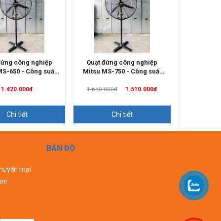
đứng công nghiệp
Quạt đứng công nghiệp
Quạt đứn
MS-650 - Công suất
Mitsu MS-750 - Công suất
Superlit
230w
270w
1.420.000đ
1.650.000đ
1.510.000đ
1.5
Chi tiết
Chi tiết
C
BẢN ĐỒ
khuyến mại
ơn!