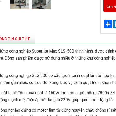
Giao 
Sh
NG TIN CHI TIẾT
đứng công nghiệp Superlite Max SLS-500 thịnh hành, được đánh g
 rẻ. Dòng sản phẩm được sử dụng nhiều ở những khu công nghiệp,
đứng công nghiệp SLS 500 có cấu tạo 3 cánh quạt làm từ hợp kim
n đan gần nhau, có trục đối xứng, bảo vệ cánh quạt tránh khỏi nh
uất hoạt động của quạt là 160W, lưu lượng gió thổi ra 7800m3/h,
ộng mạnh mẽ, điện áp sử dụng là 220V, giúp quạt hoạt động tối ưu
ông nghiệp đứng có motor làm từ đồng nguyên chất, chống rỉ sét,