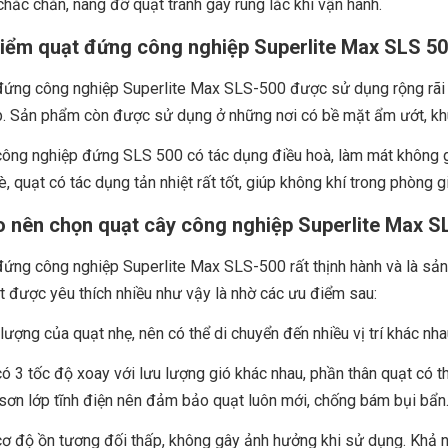
chắc chắn, nâng đỡ quạt tránh gây rung lắc khi vận hành.
iểm quạt đứng công nghiệp Superlite Max SLS 5
đứng công nghiệp Superlite Max SLS-500 được sử dụng rộng rãi t
p. Sản phẩm còn được sử dụng ở những nơi có bề mặt ẩm ướt, kh
công nghiệp đứng SLS 500 có tác dụng điều hoà, làm mát không g
, quạt có tác dụng tản nhiệt rất tốt, giúp không khí trong phòng 
o nên chọn quạt cây công nghiệp Superlite Max S
ứng công nghiệp Superlite Max SLS-500 rất thịnh hành và là sản
t được yêu thích nhiều như vậy là nhờ các ưu điểm sau:
lượng của quạt nhẹ, nên có thể di chuyển đến nhiều vị trí khác nh
ó 3 tốc độ xoay với lưu lượng gió khác nhau, phần thân quạt có th
ơn lớp tĩnh điện nên đảm bảo quạt luôn mới, chống bám bụi bẩn
ơ độ ồn tương đối thấp, không gây ảnh hưởng khi sử dụng. Khả n