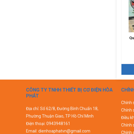
Quạt đứng công nghiệp
Quạt đứng công nghiệp
Qu
Superlite Max SLS-650
Superlite Max SLS-750
1.570.000đ
1.720.000đ
Chi tiết
Chi tiết
CÔNG TY TNHH THIẾT BỊ CƠ ĐIỆN HÒA
CHÍN
PHÁT
Chính 
Địa chỉ: Số 62/8, Đường Bình Chuẩn 18,
Chính 
Phường Thuận Giao, TP Hồ Chí Minh
Điều k
Điện thoại:
0943948161
Chính 
Email:
dienhoaphatvn@gmail.com
Chính 