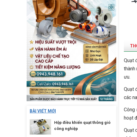
THÔ
Quạt 
thành
ưu.
Quạt 
các na
Công s
BÀI VIẾT MỚI
hoạt đ
Hộp điều khiển quạt thông gió
công nghiệp
Quạt c