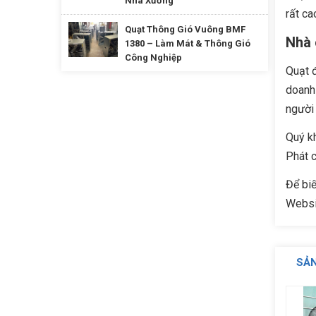
Nhà Xưởng
rất ca
Quạt Thông Gió Vuông BMF
Nhà 
1380 – Làm Mát & Thông Gió
Công Nghiệp
Quạt 
doanh 
người 
Quý kh
Phát c
Để biế
Websit
SẢ