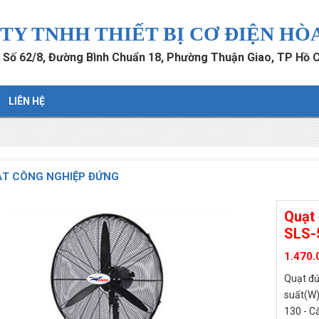
TY TNHH THIẾT BỊ CƠ ĐIỆN HÒ
: Số 62/8, Đường Bình Chuẩn 18, Phường Thuận Giao, TP Hồ 
LIÊN HỆ
T CÔNG NGHIỆP ĐỨNG
Quạt 
SLS-
1.470.
Quạt đứ
suất(W)
130 - Cấ