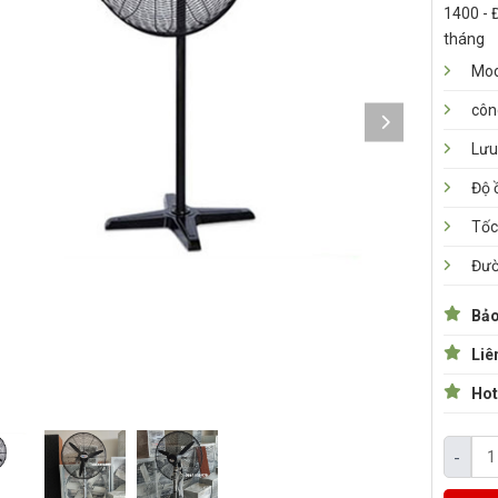
1400 - Đ
tháng
Mod
côn
Lưu
Độ 
Tốc
Đườ
Bảo
Liê
Hot
-