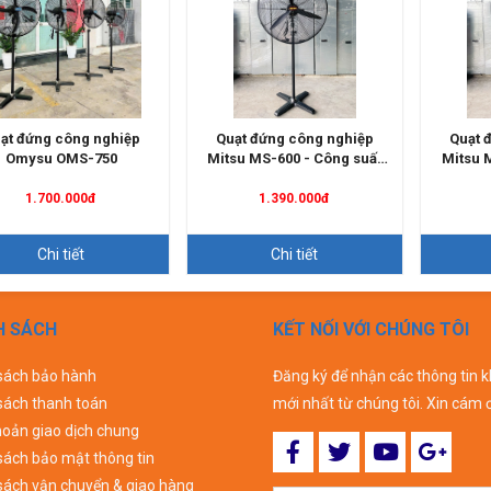
ạt đứng công nghiệp
Quạt đứng công nghiệp
Quạt 
Omysu OMS-750
Mitsu MS-600 - Công suất
Mitsu 
200w
1.700.000đ
1.390.000đ
Chi tiết
Chi tiết
H SÁCH
KẾT NỐI VỚI CHÚNG TÔI
sách bảo hành
Đăng ký để nhận các thông tin 
sách thanh toán
mới nhất từ chúng tôi. Xin cám 
hoản giao dịch chung
sách bảo mật thông tin
sách vận chuyển & giao hàng