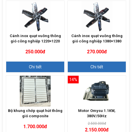
Cánh inox quạt vuông thông
Cánh inox quạt vuông thông
gió công nghiệp 1220×1220
gió công nghiệp 1380×1380
250.000đ
270.000đ
Chi tiết
Chi tiết
14%
Bộ khung chớp quạt hút thông
Motor Omysu 1.1KW,
gió composite
380V/50Hz
2.500.000đ
1.700.000đ
2.150.000đ