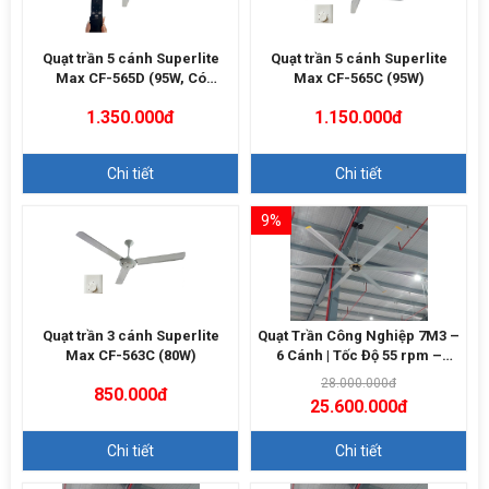
Quạt trần 5 cánh Superlite
Quạt trần 5 cánh Superlite
Max CF-565D (95W, Có
Max CF-565C (95W)
Remote)
1.350.000đ
1.150.000đ
Chi tiết
Chi tiết
9%
Quạt trần 3 cánh Superlite
Quạt Trần Công Nghiệp 7M3 –
Max CF-563C (80W)
6 Cánh | Tốc Độ 55 rpm –
13500m3/h
28.000.000đ
850.000đ
25.600.000đ
Chi tiết
Chi tiết