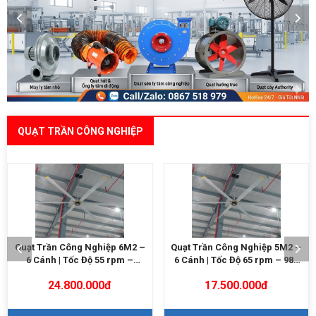
QUẠT TRẦN CÔNG NGHIỆP
Quạt Trần Công Nghiệp 5M2 –
Quạt Trần Công Nghiệp 4M9 –
6 Cánh | Tốc Độ 65 rpm – 980
5/6 Cánh | 0.7KW – 800m²
m²
17.500.000đ
Liên hệ