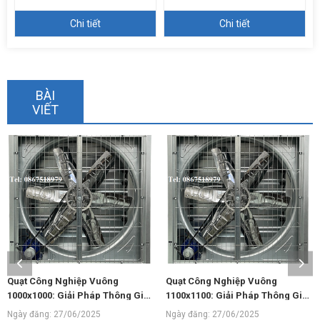
Chi tiết
Chi tiết
BÀI
VIẾT
Quạt Công Nghiệp Vuông
Quạt Công Nghiệp Vuông
Gió
1100x1100: Giải Pháp Thông Gió
1220x1220: Giải Pháp Thông G
Hiệu Quả
Mạnh Mẽ
Ngày đăng: 27/06/2025
Ngày đăng: 27/06/2025