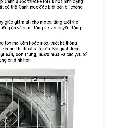
 Cánh được thiết kế tối ưu hóa hình dạng
ất có thể. Cánh inox đặc biệt bền bỉ, chống
ày giúp giảm tải cho motor, tăng tuổi thọ
u tiếng ồn và rung động so với truyền động
 tôn mạ kẽm hoặc inox, thiết kế thông
không khí thoát ra tối đa. Khi quạt dừng,
ụi bẩn, côn trùng, nước mưa
và các yếu tố
ong ổn định hơn.