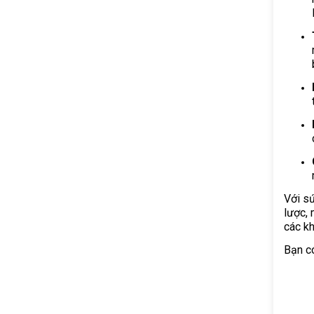
Với s
lược, 
các kh
Bạn có