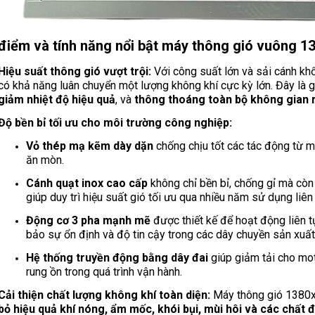
điểm và tính năng nổi bật máy thông gió vuông 1
Hiệu suất thông gió vượt trội:
Với công suất lớn và sải cánh kh
có khả năng luân chuyển một lượng không khí cực kỳ lớn. Đây là 
giảm nhiệt độ hiệu quả
, và
thông thoáng toàn bộ không gian 
Độ bền bỉ tối ưu cho môi trường công nghiệp:
Vỏ thép mạ kẽm dày dặn
chống chịu tốt các tác động từ m
ăn mòn.
Cánh quạt inox cao cấp
không chỉ bền bỉ, chống gỉ mà còn
giúp duy trì hiệu suất gió tối ưu qua nhiều năm sử dụng liên 
Động cơ 3 pha mạnh mẽ
được thiết kế để hoạt động liên tụ
bảo sự ổn định và độ tin cậy trong các dây chuyền sản xuất
Hệ thống truyền động bằng dây đai
giúp giảm tải cho moto
rung ồn trong quá trình vận hành.
Cải thiện chất lượng không khí toàn diện:
Máy thông gió 1380x
bỏ hiệu quả khí nóng, ẩm mốc, khói bụi, mùi hôi và các chất đ