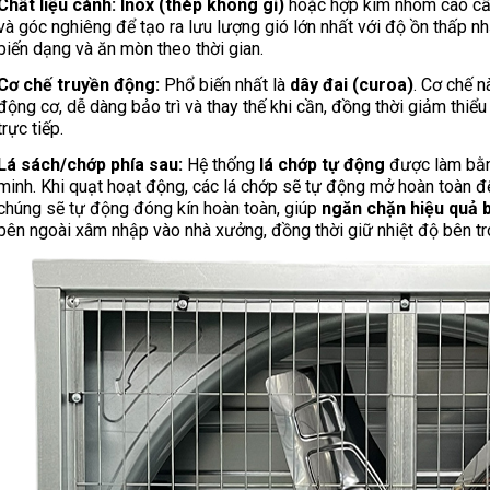
Chất liệu cánh:
Inox (thép không gỉ)
hoặc hợp kim nhôm cao cấp.
và góc nghiêng để tạo ra lưu lượng gió lớn nhất với độ ồn thấp nh
biến dạng và ăn mòn theo thời gian.
Cơ chế truyền động:
Phổ biến nhất là
dây đai (curoa)
. Cơ chế n
động cơ, dễ dàng bảo trì và thay thế khi cần, đồng thời giảm thiể
trực tiếp.
Lá sách/chớp phía sau:
Hệ thống
lá chớp tự động
được làm bằng
minh. Khi quạt hoạt động, các lá chớp sẽ tự động mở hoàn toàn để 
chúng sẽ tự động đóng kín hoàn toàn, giúp
ngăn chặn hiệu quả b
bên ngoài xâm nhập vào nhà xưởng, đồng thời giữ nhiệt độ bên tr