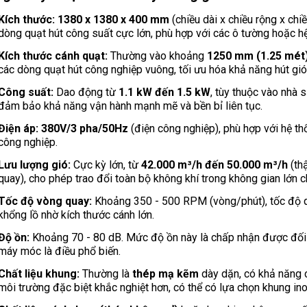
Kích thước:
1380 x 1380 x 400 mm
(chiều dài x chiều rộng x chi
dòng quạt hút công suất cực lớn, phù hợp với các ô tường hoặc h
Kích thước cánh quạt:
Thường vào khoảng
1250 mm (1.25 mét
các dòng quạt hút công nghiệp vuông, tối ưu hóa khả năng hút gió
Công suất:
Dao động từ
1.1 kW đến 1.5 kW
, tùy thuộc vào nhà 
đảm bảo khả năng vận hành mạnh mẽ và bền bỉ liên tục.
Điện áp:
380V/3 pha/50Hz
(điện công nghiệp), phù hợp với hệ th
công nghiệp.
Lưu lượng gió:
Cực kỳ lớn, từ
42.000 m³/h đến 50.000 m³/h
(th
quay), cho phép trao đổi toàn bộ không khí trong không gian lớn ch
Tốc độ vòng quay:
Khoảng 350 - 500 RPM (vòng/phút), tốc độ q
khổng lồ nhờ kích thước cánh lớn.
Độ ồn:
Khoảng 70 - 80 dB. Mức độ ồn này là chấp nhận được đối v
máy móc là điều phổ biến.
Chất liệu khung:
Thường là
thép mạ kẽm
dày dặn, có khả năng c
môi trường đặc biệt khắc nghiệt hơn, có thể có lựa chọn khung ino