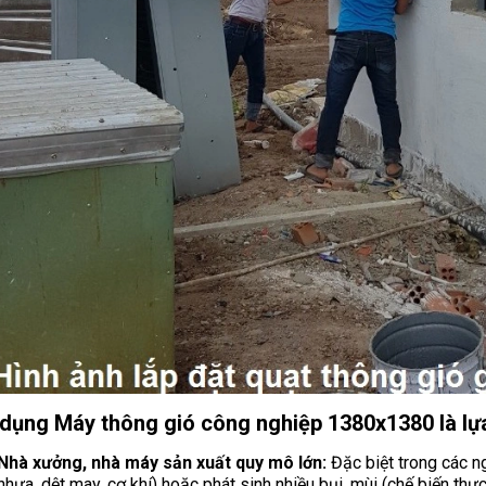
dụng Máy thông gió công nghiệp 1380x1380 là lựa
Nhà xưởng, nhà máy sản xuất quy mô lớn:
Đặc biệt trong các ng
nhựa, dệt may, cơ khí) hoặc phát sinh nhiều bụi, mùi (chế biến th