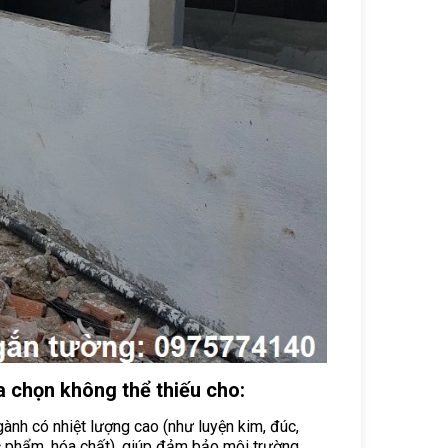
 chọn không thể thiếu cho:
ành có nhiệt lượng cao (như luyện kim, đúc,
ực phẩm, hóa chất), giúp đảm bảo môi trường