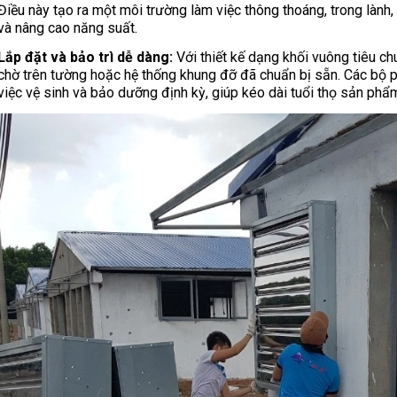
Điều này tạo ra một môi trường làm việc thông thoáng, trong làn
và nâng cao năng suất.
Lắp đặt và bảo trì dễ dàng:
Với thiết kế dạng khối vuông tiêu ch
chờ trên tường hoặc hệ thống khung đỡ đã chuẩn bị sẵn. Các bộ ph
việc vệ sinh và bảo dưỡng định kỳ, giúp kéo dài tuổi thọ sản phẩ