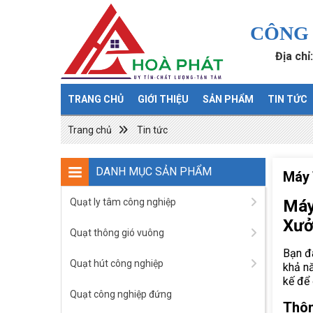
CÔNG 
Địa chỉ
TRANG CHỦ
GIỚI THIỆU
SẢN PHẨM
TIN TỨC
Trang chủ
Tin tức
DANH MỤC SẢN PHẨM
Máy 
Quạt ly tâm công nghiệp
Máy
Xưở
Quạt thông gió vuông
Bạn đa
Quạt hút công nghiệp
khả n
kế để 
Quạt công nghiệp đứng
Thôn