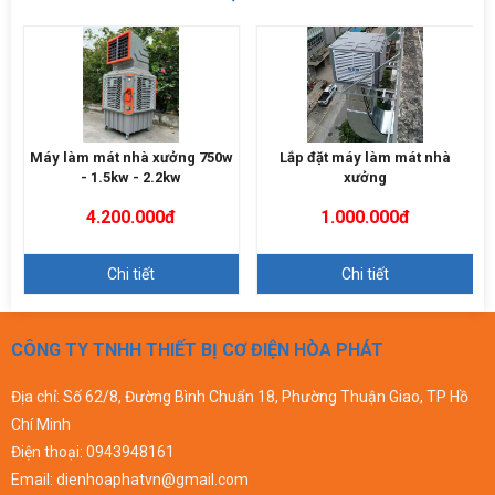
Máy làm mát nhà xưởng 750w
Lắp đặt máy làm mát nhà
- 1.5kw - 2.2kw
xưởng
4.200.000đ
1.000.000đ
Chi tiết
Chi tiết
CÔNG TY TNHH THIẾT BỊ CƠ ĐIỆN HÒA PHÁT
Địa chỉ: Số 62/8, Đường Bình Chuẩn 18, Phường Thuận Giao, TP Hồ
Chí Minh
Điện thoại:
0943948161
Email:
dienhoaphatvn@gmail.com