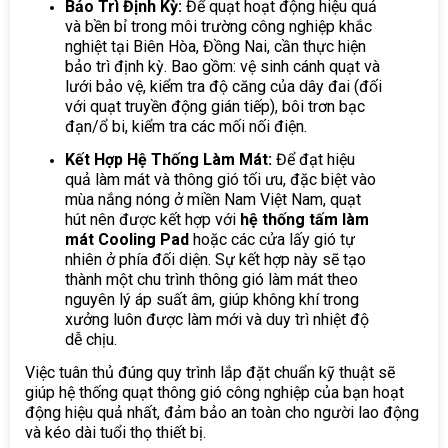
Bảo Trì Định Kỳ:
Để quạt hoạt động hiệu quả
và bền bỉ trong môi trường công nghiệp khắc
nghiệt tại Biên Hòa, Đồng Nai, cần thực hiện
bảo trì định kỳ. Bao gồm: vệ sinh cánh quạt và
lưới bảo vệ, kiểm tra độ căng của dây đai (đối
với quạt truyền động gián tiếp), bôi trơn bạc
đạn/ổ bi, kiểm tra các mối nối điện.
Kết Hợp Hệ Thống Làm Mát:
Để đạt hiệu
quả làm mát và thông gió tối ưu, đặc biệt vào
mùa nắng nóng ở miền Nam Việt Nam, quạt
hút nên được kết hợp với
hệ thống tấm làm
mát Cooling Pad
hoặc các cửa lấy gió tự
nhiên ở phía đối diện. Sự kết hợp này sẽ tạo
thành một chu trình thông gió làm mát theo
nguyên lý áp suất âm, giúp không khí trong
xưởng luôn được làm mới và duy trì nhiệt độ
dễ chịu.
Việc tuân thủ đúng quy trình lắp đặt chuẩn kỹ thuật sẽ
giúp hệ thống quạt thông gió công nghiệp của bạn hoạt
động hiệu quả nhất, đảm bảo an toàn cho người lao động
và kéo dài tuổi thọ thiết bị.