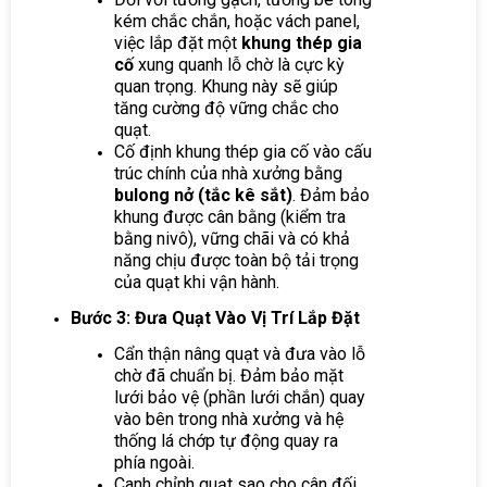
kém chắc chắn, hoặc vách panel,
việc lắp đặt một
khung thép gia
cố
xung quanh lỗ chờ là cực kỳ
quan trọng. Khung này sẽ giúp
tăng cường độ vững chắc cho
quạt.
Cố định khung thép gia cố vào cấu
trúc chính của nhà xưởng bằng
bulong nở (tắc kê sắt)
. Đảm bảo
khung được cân bằng (kiểm tra
bằng nivô), vững chãi và có khả
năng chịu được toàn bộ tải trọng
của quạt khi vận hành.
Bước 3: Đưa Quạt Vào Vị Trí Lắp Đặt
Cẩn thận nâng quạt và đưa vào lỗ
chờ đã chuẩn bị. Đảm bảo mặt
lưới bảo vệ (phần lưới chắn) quay
vào bên trong nhà xưởng và hệ
thống lá chớp tự động quay ra
phía ngoài.
Canh chỉnh quạt sao cho cân đối,