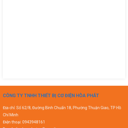
CÔNG TY TNHH THIẾT BỊ CƠ ĐIỆN HÒA PHÁT
Địa chỉ: Số 62/8, Đường Bình Chuẩn 18, Phường Thuận Giao, TP Hồ
Chí Minh
Điện thoại:
0943948161