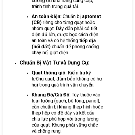
xưởng đủ khả năng cung cấp,
tránh tình trạng quá tải.
An toàn Điện:
Chuẩn bị
aptomat
(CB)
riêng cho từng quạt hoặc
nhóm quạt. Dây dẫn phải có tiết
diện đủ lớn, được bọc cách điện
an toàn và có hệ thống
tiếp địa
(nối đất)
chuẩn để phòng chống
cháy nổ, giật điện.
Chuẩn Bị Vật Tư và Dụng Cụ:
Quạt thông gió:
Kiểm tra kỹ
lưỡng quạt, đảm bảo không có hư
hại trong quá trình vận chuyển.
Khung Đỡ/Giá Đỡ:
Tùy thuộc vào
loại tường (gạch, bê tông, panel),
cần chuẩn bị khung thép hình hoặc
thép hộp có độ dày và kết cấu
chịu lực phù hợp với trọng lượng
của quạt. Khung phải vững chắc
và chống rung.