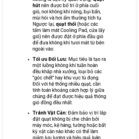
hút
nên được bố trí ở phía cuối
gió, nơi không khí nóng, bụi bẩn,
mùi hôi và hơi ẩm thường tích tụ.
Ngược lại,
quạt thổi
(hoặc các
tấm làm mát Cooling Pad, cửa lấy
gió) nên được đặt ở phía đầu gió
để đưa không khí tươi mát từ bên
ngoài vào.
Tối ưu Đối Lưu:
Mục tiêu là tạo ra
một luồng không khí tuần hoàn
đều khắp nhà xưởng, loại bỏ các
"góc chết" hay khu vực tù đọng.
Đối với hệ thống nhiều quạt, cần
tính toán khoảng cách hợp lý giữa
chúng để đạt được hiệu quả thông
gió đồng đều nhất.
Tránh Vật Cản:
Đảm bảo vị trí lắp
đặt quạt không bị che chắn bởi
máy móc, kệ hàng, tường hoặc bất
kỳ vật cản nào khác có thể làm
giảm lưu lượng và hiệu quả luân